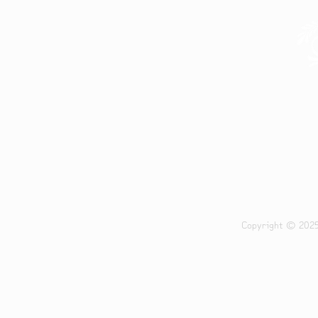
- 營業時間 -
-
​星期一至日 24小時營業
Tel:
Whatsap
Email:
no
葵興總
Copyright © 202