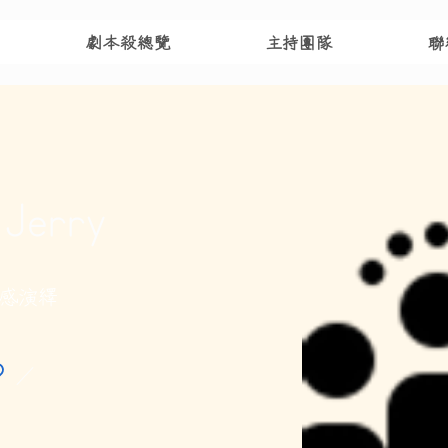
劇本殺總覽
主持團隊
聯
Jerry
感演繹
／