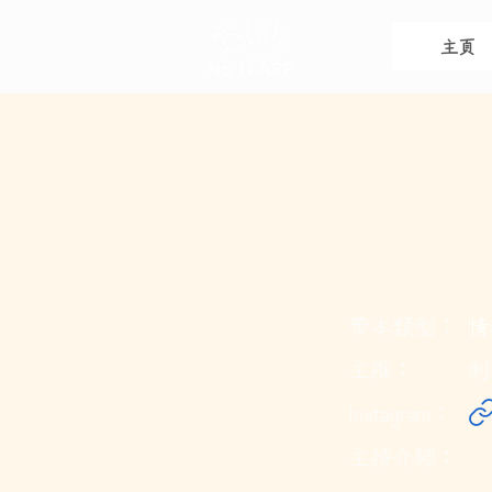
主頁
帶本類型：
情
主推：
刺
Instagram：
主持介紹：