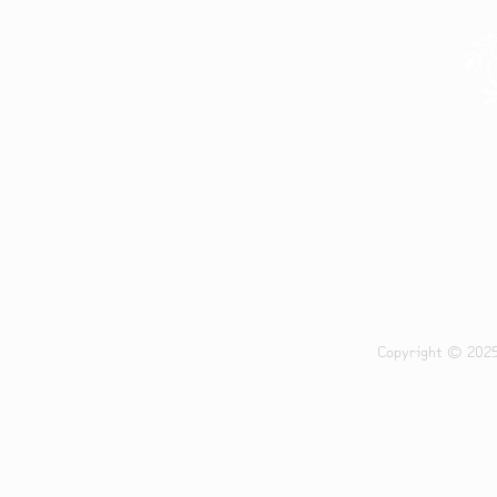
- 營業時間 -
-
​星期一至日 24小時營業
Tel:
Whatsap
Email:
no
葵興總
Copyright © 202