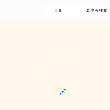
主頁
劇本殺總覽
Raymond
帶本類型：
情感>微恐
主推：
舊賦
Instagram：
ling.raymond
主持介紹：