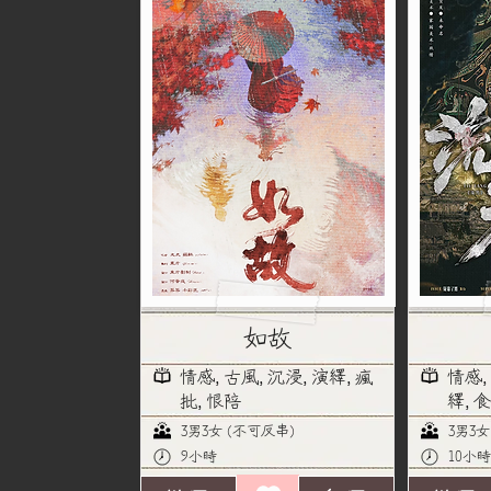
如故
情感, 古風, 沉浸, 演繹, 瘋
情感,
批, 恨陪
繹, 
3男3女 (不可反串)
3男3女
9小時
10小時