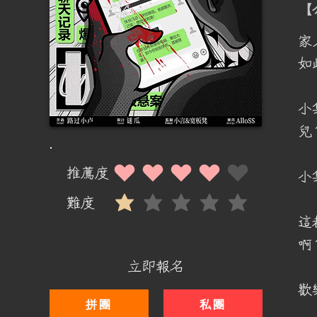
​
家
如
小
兒
推薦度
小
平均評等為 4 ，滿分 5 分
難度
平均評等為 1 ，滿分 5 分
這
啊
立即報名
歡
拼團
私團