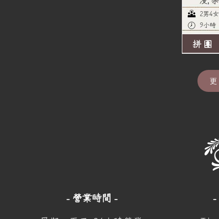
漫, 
2男4女
9小時
拼團
更
- 營業時間 -
-