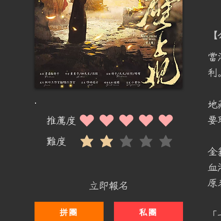
​
當
利
地
要
推薦度
平均評等為 5 ，滿分 5 分
難度
平均評等為 2 ，滿分 5 分
金
血
原
立即報名
「
拼團
私團