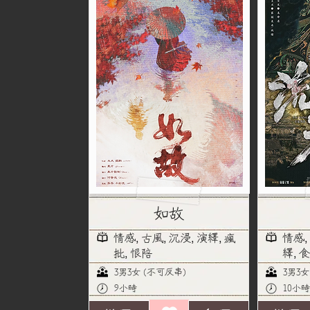
如故
情感, 古風, 沉浸, 演繹, 瘋
情感,
批, 恨陪
繹, 
3男3女 (不可反串)
3男3女
9小時
10小時