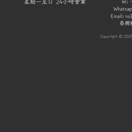
​星期一至日 24小時營業
Tel:
Whatsap
Email:
no
葵興總
Copyright © 202