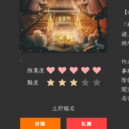
​
「
遊
將
作
推薦度
事
平均評等為 5 ，滿分 5 分
陰
難度
平均評等為 3 ，滿分 5 分
聞
局
立即報名
拼團
私團