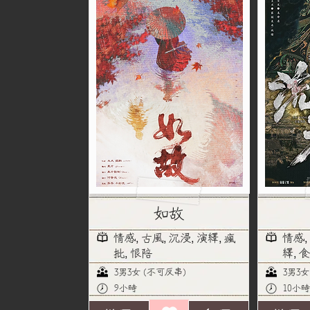
如故
情感, 古風, 沉浸, 演繹, 瘋
情感,
批, 恨陪
繹, 
3男3女 (不可反串)
3男3女
9小時
10小時