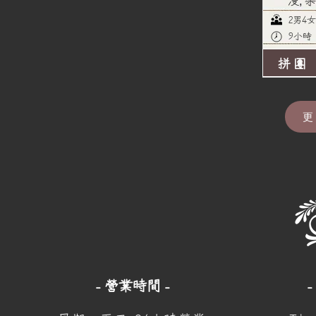
漫, 
2男4女
9小時
拼團
更
- 營業時間 -
-