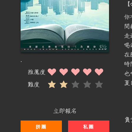
​
你
間
走
喝
在
時
推薦度
也
平均評等為 5 ，滿分 5 分
夏
難度
平均評等為 2 ，滿分 5 分
立即報名
​
拼團
私團