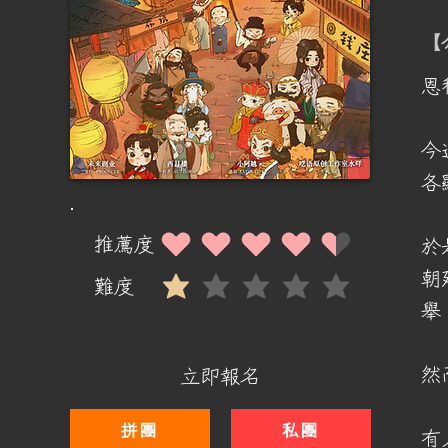
​
恩
今
各
推薦度
於
平均評等為 4.5 ，滿分 5 分
朝
難度
平均評等為 1 ，滿分 5 分
舉
然
立即報名
拼團
私團
有