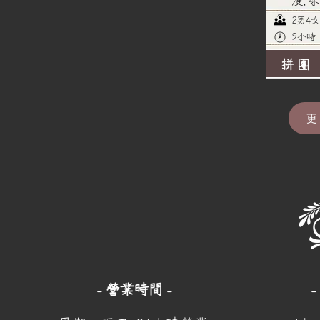
漫, 
2男4女
9小時
拼團
更
- 營業時間 -
-