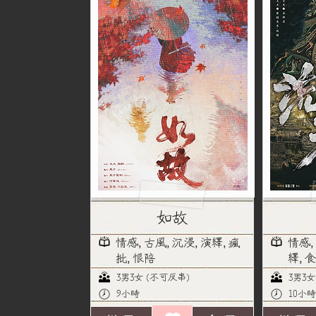
如故
情感, 古風, 沉浸, 演繹, 瘋
情感,
批, 恨陪
繹, 
3男3女 (不可反串)
3男3女
9小時
10小時