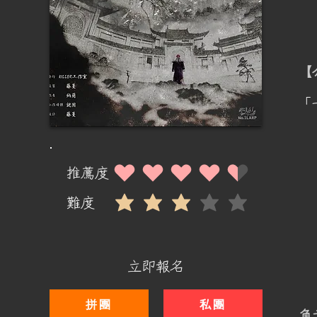
​
「
推薦度
平均評等為 4.5 ，滿分 5 分
難度
平均評等為 3 ，滿分 5 分
立即報名
拼團
私團
​