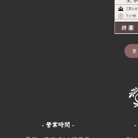
漫, 
2男4女
9小時
拼團
更
- 營業時間 -
-