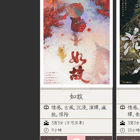
如故
情感, 古風, 沉浸, 演繹, 瘋
情感,
批, 恨陪
繹, 
3男3女 (不可反串)
3男3女
9小時
10小時