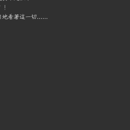
？！
自地看著這一切……