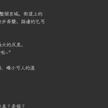
著整個京城，街道上的
快步奔襲，路邊的乞丐
極大的反差。
啦~”
酒、嬌小可人的溫
是真？是假？