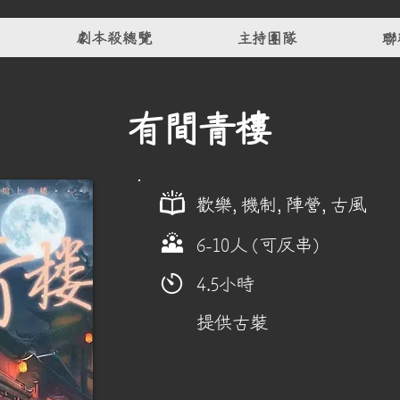
劇本殺總覽
主持團隊
聯
有間青樓
歡樂, 機制, 陣營, 古風
6-10人 (可反串)
4.5小時
提供古裝