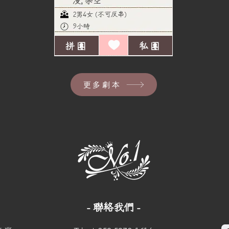
漫, 架空
2男4女 (不可反串)
9小時
拼團
私團
更多劇本
- 聯絡我們 -