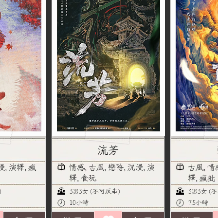
流芳
浸, 演繹, 瘋
情感, 古風, 戀陪, 沉浸, 演
古風, 情
繹, 食玩
繹, 瘋批
)
3男3女 (不可反串)
3男3女 (
10小時
7.5小時