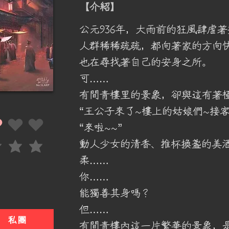
​【介紹】
公元936年，大雨前的狂風肆虐
人群稀稀疏疏，都向著家的方向
也在尋找著自己的安身之所。
可……
有間青樓里的景象，卻與這有著
“王公子來了~樓上的姑娘們~接客
“來啦~~”
5 分
動人少女的清香、推杯換盞的美
5 分
柔……
你……
能獨善其身嗎？
但……
私團
有間青樓內這一片繁華的景象，