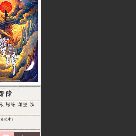
孽障
感, 戀陪, 甜蜜, 演
不可反串)