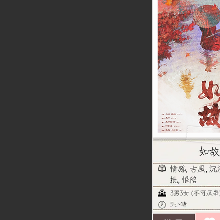
如故
情感, 古風, 沉
批, 恨陪
3男3女 (不可反串
9小時