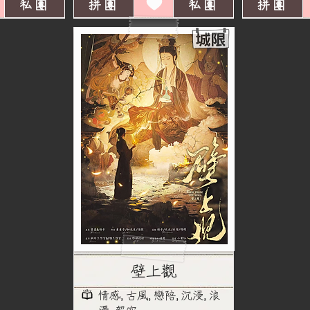
私團
拼團
私團
拼團
壁上觀
情感, 古風, 戀陪, 沉浸, 浪